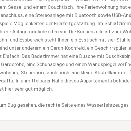
inem Sessel und einem Couchtisch. Ihre Ferienwohnung hat e
netanschluss, eine Stereoanlage mit Bluetooth sowie USB-An
piele Möglichkeiten der Freizeitgestaltung. Im Schlafzimme
ehrere Ablagemöglichkeiten vor. Die Küchenzeile ist zum W
n- und Essbereich steht Ihnen ein Esstisch mit vier Stühle
nd unter anderem ein Ceran-Kochfeld, ein Geschirrspüler, ei
 Eisfach. Das Badezimmer hat eine Dusche mit Duschkabine,
e Garderobe, eine Schuhablage und einen Wandspiegel vorfin
wohnung Steuerbord auch noch eine kleine Abstellkammer fü
gatta. In unmittelbarer Nähe dieses Appartements befinde
t hier sehr gut möglich.
m Bug gesehen, die rechte Seite eines Wasserfahrzeuges