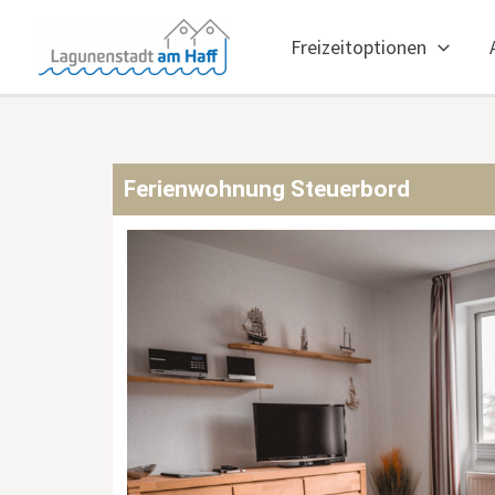
Zum
Beitragsnavigation
Inhalt
Freizeitoptionen
springen
Ferienwohnung Steuerbord