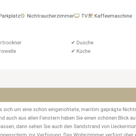
Parkplatz
Nichtraucherzimmer
TV
Kaffeemaschine
rtrockner
✔ Dusche
rowelle
✔ Küche
s sich um eine schön eingerichtete, maritim geprägte Nicht
d auch aus allen Fenstern haben Sie einen schönen Blick 
n lassen, dann sehen Sie auch den Sandstrand von Ueckermü
 Sonnenschirm zur Verfügung. Das Wohnzimmer verfügt über 